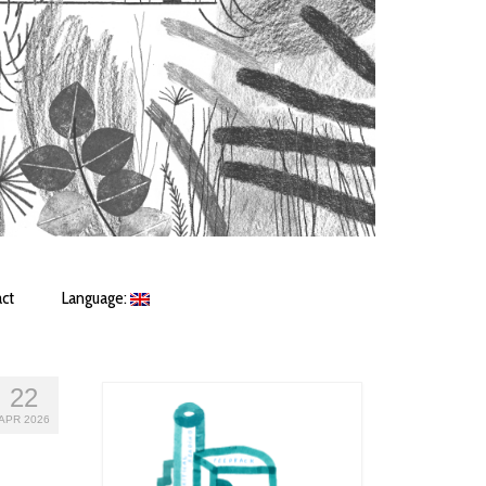
ct
Language:
22
APR 2026