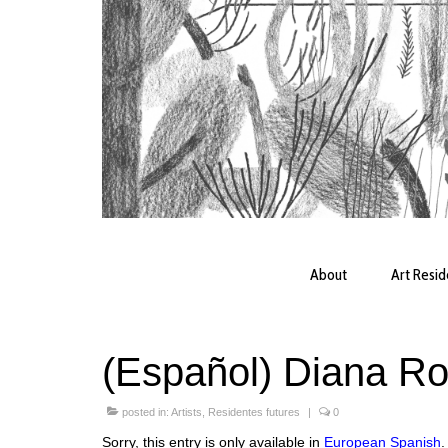
About
Art Resi
(Español) Diana R
posted in:
Artists
,
Residentes futures
|
0
Sorry, this entry is only available in
European Spanish
.