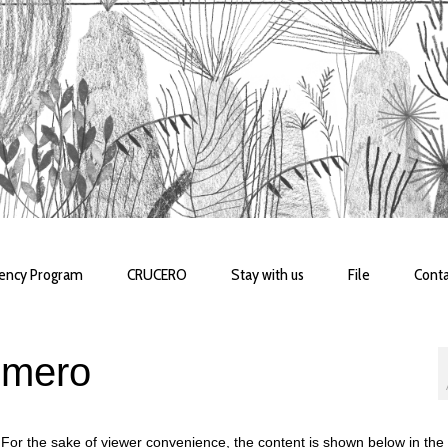
dency Program
CRUCERO
Stay with us
File
Conta
omero
 For the sake of viewer convenience, the content is shown below in the