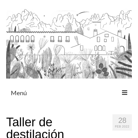
Menú
Acerca
Taller de
28
Programa de residencia
FEB 2022
destilación
CRUCERO