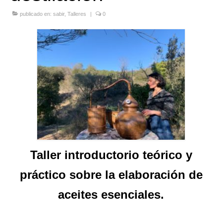
Quedate con nosotras
publicado en:
sabir
,
Talleres
|
0
Archivo
Contacto
Idioma:
Taller introductorio teórico y
práctico sobre la elaboración de
aceites esenciales.