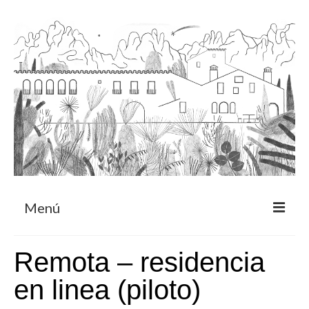
Menú
Acerca
Remota – residencia
Programa de residencia
en linea (piloto)
CRUCERO