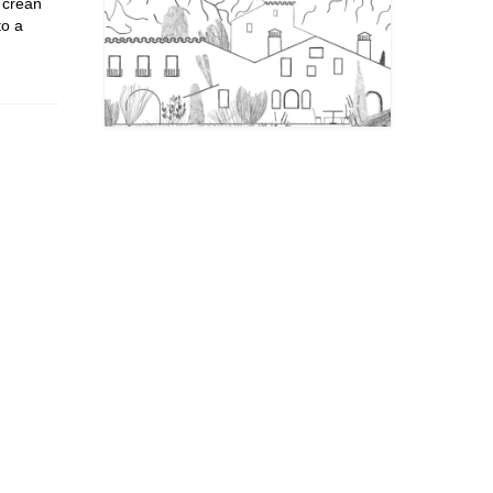
 crean
to a