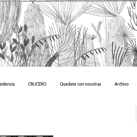
sidencia
CRUCERO
Quedate con nosotras
Archivo