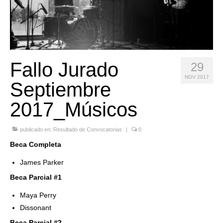
Quedate con nosotras
Archivo
Contacto
Fallo Jurado
29
Idioma:
NOV 2017
Septiembre
2017_Músicos
publicado en:
Resultado de Convocatorias
|
0
Beca Completa
James Parker
Beca Parcial #1
Maya Perry
Dissonant
Beca Parcial #2