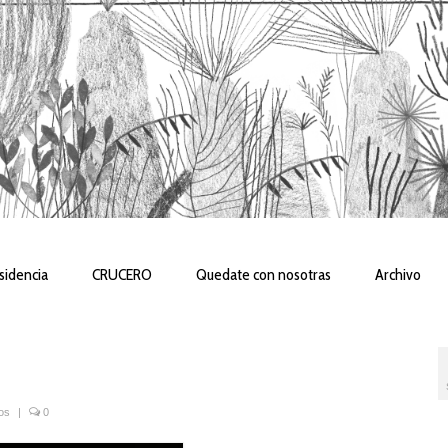
sidencia
CRUCERO
Quedate con nosotras
Archivo
os
|
0