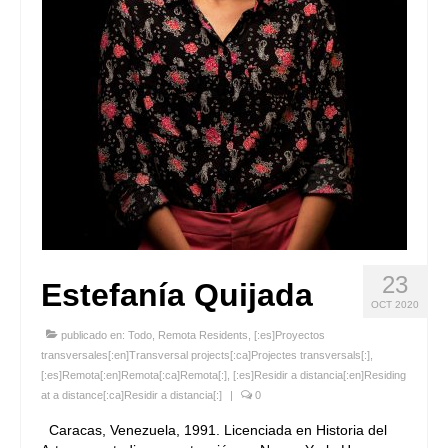
23
Estefanía Quijada
OCT 2020
publicado en:
Todo
,
Remota Residents
,
[:es]Proyectos
transversales[:en]Transversal projects[:ca]Projectes transversals[:]
,
[:es]Remota[:en]Remota[:ca]Remota[:]
,
[:es]Residir a distancia[:en]Residing
at a distance[:ca]Residir a distancia[:]
|
0
Caracas, Venezuela, 1991. Licenciada en Historia del