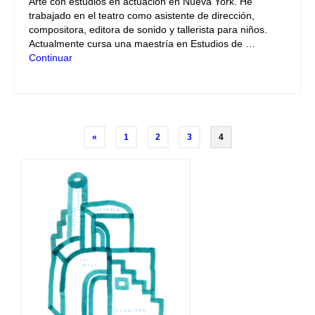
Arte con estudios en actuación en Nueva York. He
trabajado en el teatro como asistente de dirección,
compositora, editora de sonido y tallerista para niños.
Actualmente cursa una maestría en Estudios de …
Continuar
Navegación
«
1
2
3
4
de
entradas