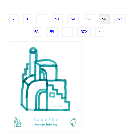
Navegación
«
1
…
53
54
55
56
57
de
58
59
…
372
»
entradas