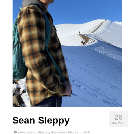
Quedate con nosotras
Archivo
Contacto
Idioma:
26
Sean Sleppy
JUN 2026
publicado en:
Artistas
,
Residentes futures
|
0