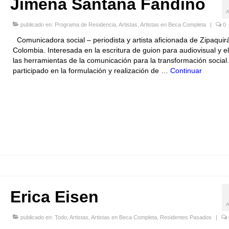
Jimena Santana Fandiño
publicado en:
Programa de Residencia
,
Artistas
,
Artistas en Beca Completa
|
0
Comunicadora social – periodista y artista aficionada de Zipaquir
Colombia. Interesada en la escritura de guion para audiovisual y e
las herramientas de la comunicación para la transformación social
participado en la formulación y realización de …
Continuar
Erica Eisen
publicado en:
Todo
,
Artistas
,
Artistas en Beca Completa
,
Residentes Pasados
|