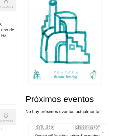
8
AGO 2024
á,
l uso de
. Ha
Próximos eventos
No hay próximos eventos actualmente.
8
AGO 2024
0