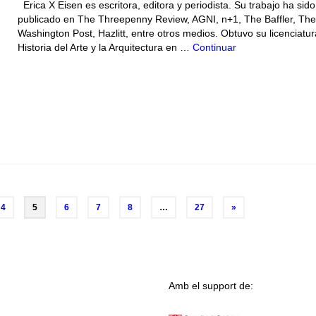
Erica X Eisen es escritora, editora y periodista. Su trabajo ha sido
publicado en The Threepenny Review, AGNI, n+1, The Baffler, The
Washington Post, Hazlitt, entre otros medios. Obtuvo su licenciatu
Historia del Arte y la Arquitectura en …
Continuar
4
5
6
7
8
…
27
»
Amb el support de: