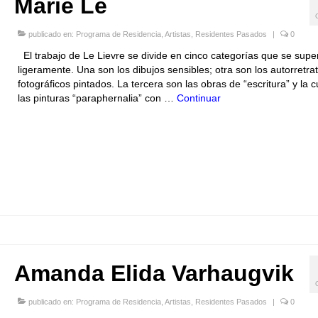
Marie Le
publicado en:
Programa de Residencia
,
Artistas
,
Residentes Pasados
|
0
El trabajo de Le Lievre se divide en cinco categorías que se sup
ligeramente. Una son los dibujos sensibles; otra son los autorretra
fotográficos pintados. La tercera son las obras de “escritura” y la c
las pinturas “paraphernalia” con …
Continuar
Amanda Elida Varhaugvik
publicado en:
Programa de Residencia
,
Artistas
,
Residentes Pasados
|
0