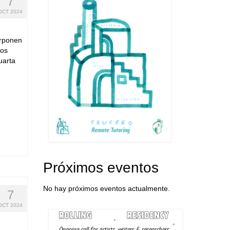
7
OCT 2024
erponen
tos
uarta
Próximos eventos
No hay próximos eventos actualmente.
7
OCT 2024