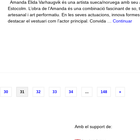
Amanda Elida Varhaugvik és una artista sueca/noruega amb seu 
Estocolm. L’obra de l’Amanda és una combinació fascinant de so, tè
artesanal i art performatiu. En les seves actuacions, innova formes
destacar el vestuari com l’actor principal. Convida …
Continuar
30
31
32
33
34
…
148
»
Amb el support de: