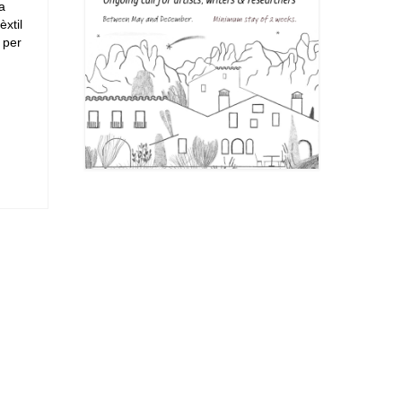
a
xtil
 per