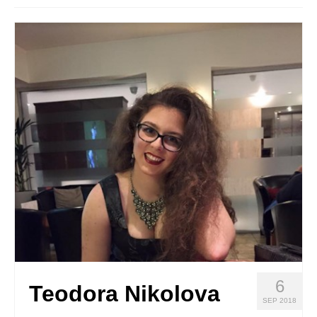
Quedate con nosotras
Archivo
Contacto
Idioma:
6
Teodora Nikolova
SEP 2018