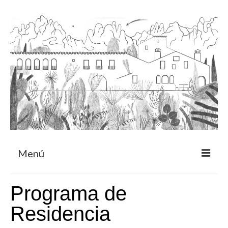
Menú
Acerca
Programa de
Programa de residencia
Residencia
CRUCERO