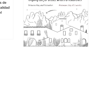
as de
alidad
el