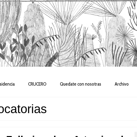
sidencia
CRUCERO
Quedate con nosotras
Archivo
catorias