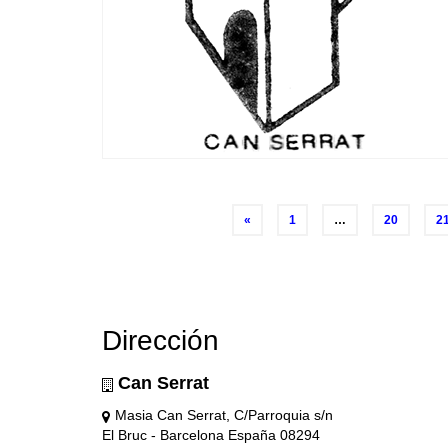
Navegación
«
1
…
20
2
de
entradas
Dirección
Can Serrat
Masia Can Serrat, C/Parroquia s/n
El Bruc - Barcelona España 08294