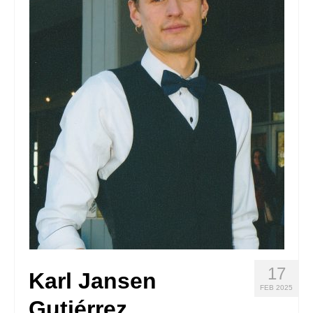
Quedate con nosotras
Archivo
Contacto
Idioma:
17
Karl Jansen
FEB 2025
Gutiérrez