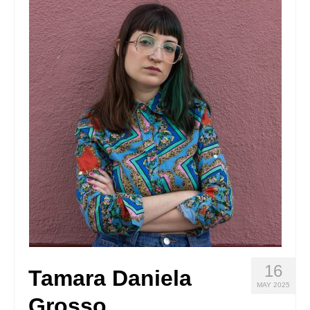
Quedate con nosotras
Archivo
Contacto
Idioma:
16
Tamara Daniela
MAY 2025
Grosso