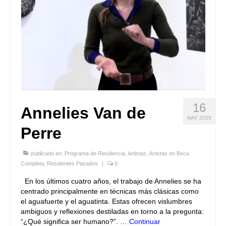
16
Annelies Van de
MAY 2025
Perre
publicado en:
Programa de Residencia
,
Artistas
,
Artistas en Beca
Completa
,
Residentes Pasados
|
0
En los últimos cuatro años, el trabajo de Annelies se ha
centrado principalmente en técnicas más clásicas como
el aguafuerte y el aguatinta. Estas ofrecen vislumbres
ambiguos y reflexiones destiladas en torno a la pregunta:
“¿Qué significa ser humano?”. …
Continuar