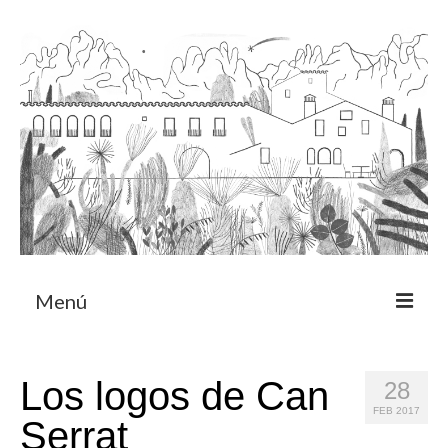
Menú
Acerca
Los logos de Can
28
Programa de residencia
FEB 2017
Serrat
CRUCERO