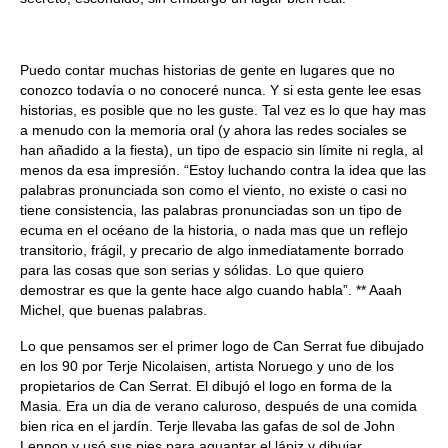
Puedo contar muchas historias de gente en lugares que no
conozco todavía o no conoceré nunca. Y si esta gente lee esas
historias, es posible que no les guste. Tal vez es lo que hay mas
a menudo con la memoria oral (y ahora las redes sociales se
han añadido a la fiesta), un tipo de espacio sin límite ni regla, al
menos da esa impresión. “Estoy luchando contra la idea que las
palabras pronunciada son como el viento, no existe o casi no
tiene consistencia, las palabras pronunciadas son un tipo de
ecuma en el océano de la historia, o nada mas que un reflejo
transitorio, frágil, y precario de algo inmediatamente borrado
para las cosas que son serias y sólidas. Lo que quiero
demostrar es que la gente hace algo cuando habla”. ** Aaah
Michel, que buenas palabras.
Lo que pensamos ser el primer logo de Can Serrat fue dibujado
en los 90 por Terje Nicolaisen, artista Noruego y uno de los
propietarios de Can Serrat. El dibujó el logo en forma de la
Masia. Era un dia de verano caluroso, después de una comida
bien rica en el jardín. Terje llevaba las gafas de sol de John
Lennon y usó sus pies para aguantar el lápiz y dibujar.