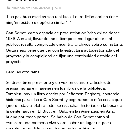
Quedate con nosotras
publicado en:
Todo
,
Archivo
|
0
“Las palabras escritas son residuos. La tradición oral no tiene
Archivo
ningún residuo o depósito similar”. *
Contacto
Can Serrat, como espacio de producción artística existe desde
1989. Aun así, llevando tanto tiempo como lugar abierto al
Idioma:
público, resulta complicado encontrar archivos sobre su historia.
Quizás eso tiene que ver con la estructura autogestionada del
proyecto y la complejidad de fijar una continuidad estable del
proyecto.
Pero, es otro tema.
Se descubren por suerte y de vez en cuando, artículos de
prensa, notas e imágenes en los libros de la biblioteca.
También, hay un libro escrito por Jefferson Engberg, contando
historias paralelas a Can Serrat, y seguramente más cosas que
ignoro todavía. Sobre todo, se escuchan historias en la boca de
la gente, aquí en El Bruc, en Oslo, en las Américas, en Asia,
bueno por todas partes. Se habla de Can Serrat como si
estuviera una memoria viva y oral sobre un lugar un poco
secreto, escondido, sin embargo un lugar bien real.