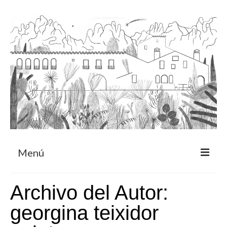
Menú
Acerca
Archivo del Autor:
Programa de residencia
georgina teixidor
CRUCERO