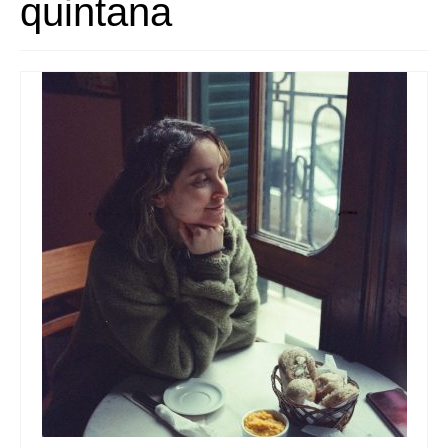
quintana
Quedate con nosotras
Archivo
Contacto
Idioma: