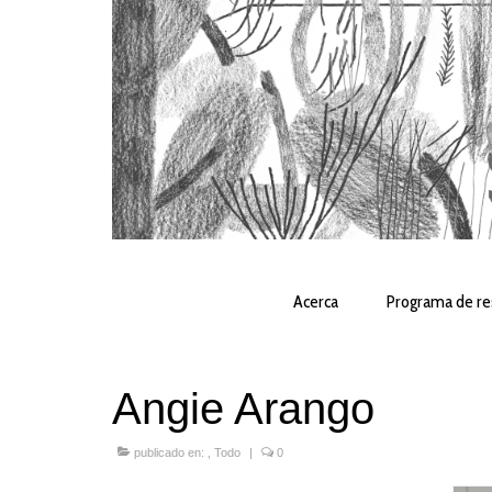
Acerca
Programa de re
Angie Arango
publicado en:
,
Todo
|
0