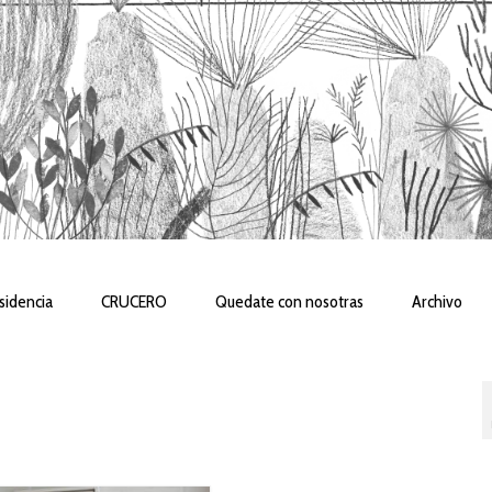
sidencia
CRUCERO
Quedate con nosotras
Archivo