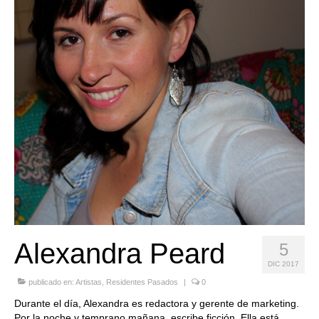
Quedate con nosotras
Archivo
Contacto
Idioma:
Alexandra Peard
5
DIC 2017
publicado en:
Artistas
,
Residentes Pasados
|
0
Durante el día, Alexandra es redactora y gerente de marketing.
Por la noche y temprano
mañana, escribe ficción. Ella está