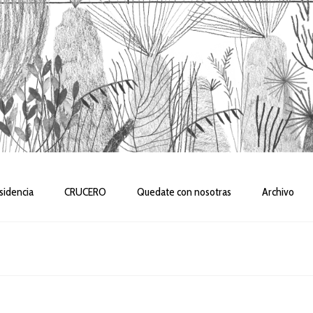
sidencia
CRUCERO
Quedate con nosotras
Archivo