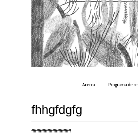
Acerca
Programa de re
fhhgfdgfg
ffffffffffffffffffffffffffffffff