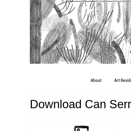
About
Art Resi
Download Can Serra