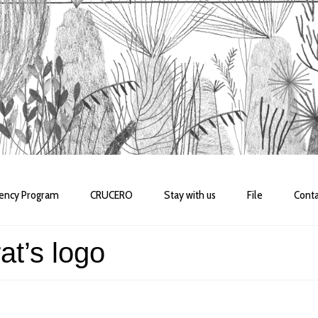
dency Program
CRUCERO
Stay with us
File
Conta
t’s logo