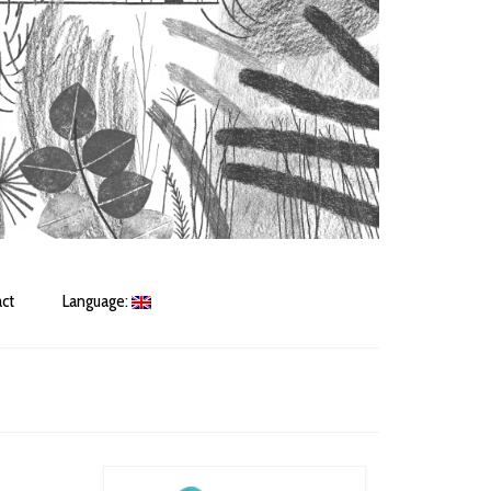
ct
Language: