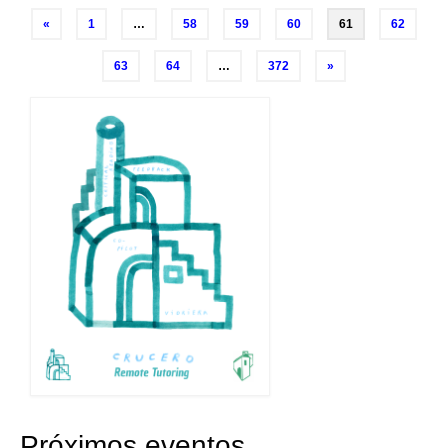
Navegación
«
1
…
58
59
60
61
62
de
63
64
…
372
»
entradas
Próximos eventos