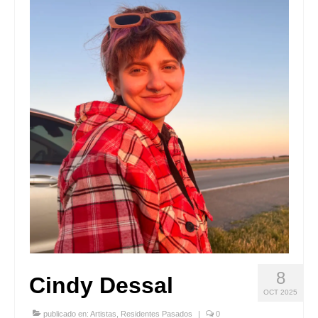
Quedate con nosotras
Archivo
Contacto
Idioma:
8
Cindy Dessal
OCT 2025
publicado en:
Artistas
,
Residentes Pasados
|
0