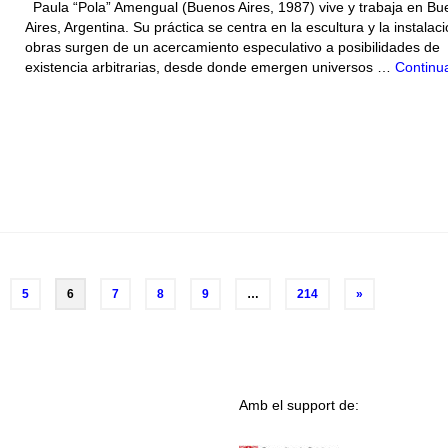
Paula “Pola” Amengual (Buenos Aires, 1987) vive y trabaja en Bu
Aires, Argentina. Su práctica se centra en la escultura y la instalac
obras surgen de un acercamiento especulativo a posibilidades de
existencia arbitrarias, desde donde emergen universos …
Continu
5
6
7
8
9
…
214
»
Amb el support de: