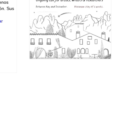
enos
ión. Sus
ar