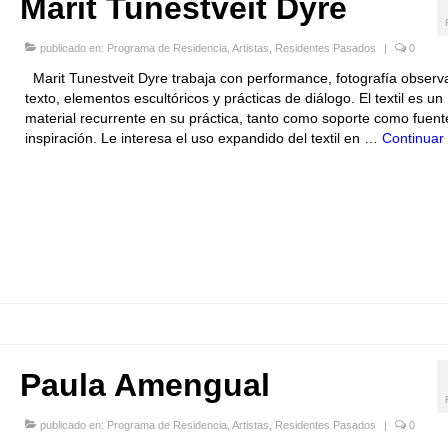
Marit Tunestveit Dyre
publicado en:
Programa de Residencia
,
Artistas
,
Residentes Pasados
|
0
Marit Tunestveit Dyre trabaja con performance, fotografía observa
texto, elementos escultóricos y prácticas de diálogo. El textil es un
material recurrente en su práctica, tanto como soporte como fuent
inspiración. Le interesa el uso expandido del textil en …
Continuar
Paula Amengual
publicado en:
Programa de Residencia
,
Artistas
,
Residentes Pasados
|
0