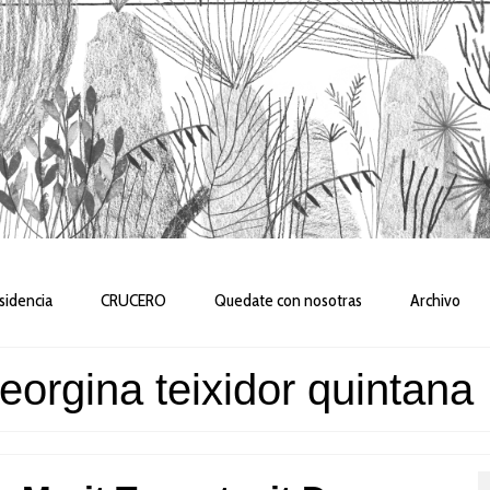
sidencia
CRUCERO
Quedate con nosotras
Archivo
georgina teixidor quintana