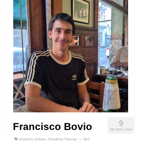
Queda’t amb nosaltres
Arxiu
Contacte
Idioma:
9
Francisco Bovio
DE GEN. 2026
posted in:
Artistes
,
Residents Passats
|
0