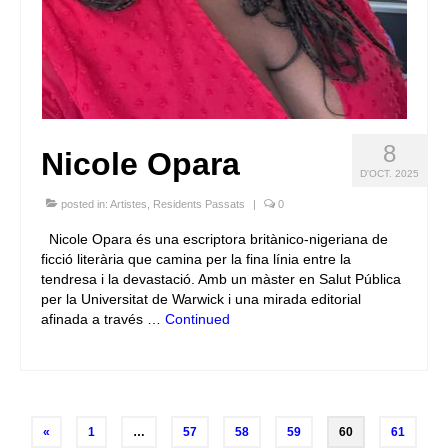
8
Nicole Opara
D'OCT. 2025
posted in:
Artistes
,
Residents Passats
|
0
Nicole Opara és una escriptora britànico-nigeriana de
ficció literària que camina per la fina línia entre la
tendresa i la devastació. Amb un màster en Salut Pública
per la Universitat de Warwick i una mirada editorial
afinada a través …
Continued
Posts
«
1
…
57
58
59
60
61