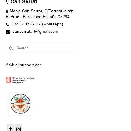
Can Serrat
Masia Can Serrat, C/Parroquia s/n
El Bruc - Barcelona España 08294
+34 689325137 (whatsApp)
canserratart@gmail.com
Search
for:
Amb el support de: